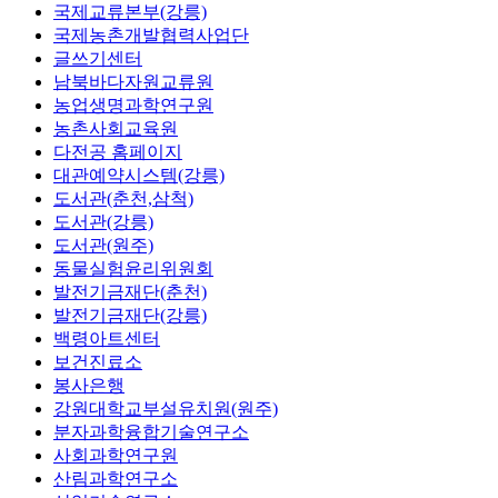
국제교류본부(강릉)
국제농촌개발협력사업단
글쓰기센터
남북바다자원교류원
농업생명과학연구원
농촌사회교육원
다전공 홈페이지
대관예약시스템(강릉)
도서관(춘천,삼척)
도서관(강릉)
도서관(원주)
동물실험윤리위원회
발전기금재단(춘천)
발전기금재단(강릉)
백령아트센터
보건진료소
봉사은행
강원대학교부설유치원(원주)
분자과학융합기술연구소
사회과학연구원
산림과학연구소