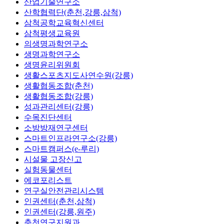
산업기술연구소
산학협력단(춘천,강릉,삼척)
삼척공학교육혁신센터
삼척평생교육원
의생명과학연구소
생명과학연구소
생명윤리위원회
생활스포츠지도사연수원(강릉)
생활협동조합(춘천)
생활협동조합(강릉)
성과관리센터(강릉)
수목진단센터
소방방재연구센터
스마트인프라연구소(강릉)
스마트캠퍼스(e-루리)
시설물 고장신고
실험동물센터
에코포리스트
연구실안전관리시스템
인권센터(춘천,삼척)
인권센터(강릉,원주)
춘천연구지원과