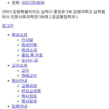
전화 :
033-570-6630
25913 강원특별자치도 삼척시 중앙로 346 강원대학교 삼척캠
퍼스 인문사회과학관 506호 [ 공공행정학과 ]
로그인
학과소개
인사말
학과연혁
학과소개
졸업 후 진로
오시는 길
교수소개
교수
명예교수
학사안내
교육과정
편성교과목
학사정보
학사일정
입학안내